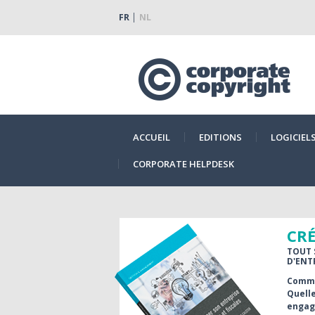
FR
NL
ACCUEIL
EDITIONS
LOGICIEL
CORPORATE HELPDESK
CRÉ
TOUT 
D'ENT
Comme
Quelle
engage