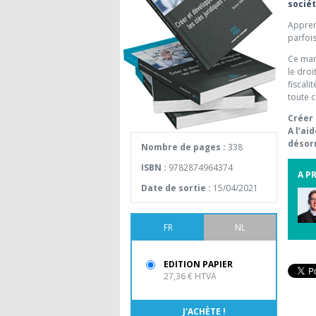
socié
Appren
parfoi
Ce man
le droi
fiscali
toute c
Créer 
A l’ai
désorm
Nombre de pages :
338
ISBN :
9782874964374
A P
Date de sortie :
15/04/2021
FR
NL
EDITION PAPIER
27,36 € HTVA