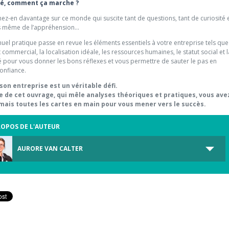
té, comment ça marche ?
ez-en davantage sur ce monde qui suscite tant de questions, tant de curiosité 
s même de l’appréhension...
uel pratique passe en revue les éléments essentiels à votre entreprise tels que
t commercial, la localisation idéale, les ressources humaines, le statut social et l
té pour vous donner les bons réflexes et vous permettre de sauter le pas en
onfiance.
son entreprise est un véritable défi.
de de cet ouvrage, qui mêle analyses théoriques et pratiques, vous ave
ais toutes les cartes en main pour vous mener vers le succès.
ROPOS DE L'AUTEUR
AURORE VAN CALTER