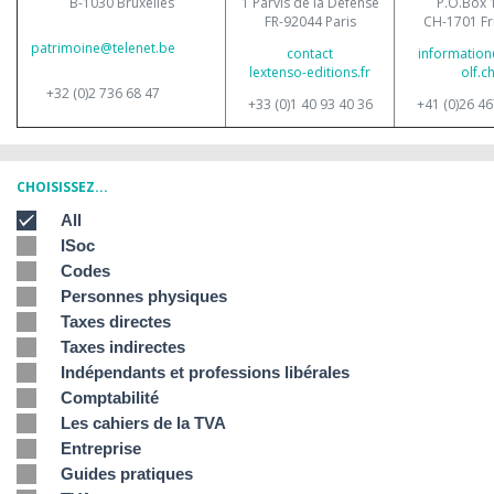
B-1030 Bruxelles
1 Parvis de la Défense
P.O.Box 
FR-92044 Paris
CH-1701 Fr
patrimoine@telenet.be
contact
information
lextenso-editions.fr
olf.c
+32 (0)2 736 68 47
+33 (0)1 40 93 40 36
+41 (0)26 46
CHOISISSEZ...
All
ISoc
Codes
Personnes physiques
Taxes directes
Taxes indirectes
Indépendants et professions libérales
Comptabilité
Les cahiers de la TVA
Entreprise
Guides pratiques