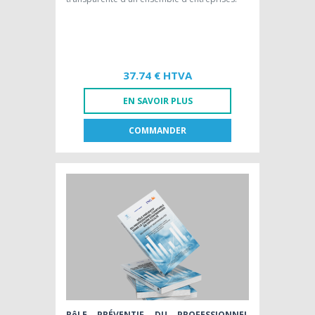
37.74 € HTVA
EN SAVOIR PLUS
COMMANDER
FR
NL
EDITION PAPIER [FR]
37,74 € HTVA
RôLE PRÉVENTIF DU PROFESSIONNEL