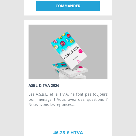
COMMANDER
FR
NL
EDITION PAPIER [FR]
42,45 € HTVA
ASBL & TVA 2026
Les A.S.B.L. et la T.V.A. ne font pas toujours
bon ménage ! Vous avez des questions ?
Nous avons les réponses…
46.23 € HTVA