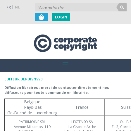
FR
NL
LOGIN
EDITEUR DEPUIS 1990
Diffusion libraires : merci de contacter directement nos
diffuseurs pour toute commande en librairie.
Belgique
Pays-Bas
France
Suiss
Gd-Duché de Luxembourg
PATRIMOINE SRL
LEXTENSO SA
O.L.F. 
Avenue Milcamps, 119
La Grande Arche
Z.I.3, Corm