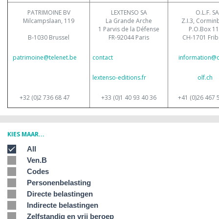
PATRIMOINE BV
LEXTENSO SA
O.L.F. SA
Milcampslaan, 119
La Grande Arche
Z.I.3, Cormin
1 Parvis de la Défense
P.O.Box 1
B-1030 Brussel
FR-92044 Paris
CH-1701 Fri
patrimoine@telenet.be
contact
information@o
lextenso-editions.fr
olf.ch
+32 (0)2 736 68 47
+33 (0)1 40 93 40 36
+41 (0)26 467 
KIES MAAR...
All
Ven.B
Codes
Personenbelasting
Directe belastingen
Indirecte belastingen
Zelfstandig en vrij beroep