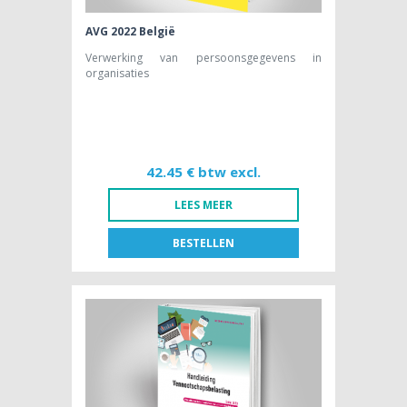
AVG 2022 België
Verwerking van persoonsgegevens in
organisaties
42.45 € btw excl.
LEES MEER
BESTELLEN
FR
NL
BOEK [NL]
42,45 € btw excl.