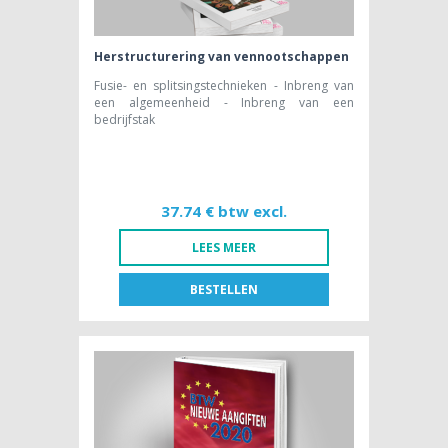
Herstructurering van vennootschappen
Fusie- en splitsingstechnieken - Inbreng van
een algemeenheid - Inbreng van een
bedrijfstak
37.74 € btw excl.
LEES MEER
BESTELLEN
FR
NL
BOEK [NL]
37,74 € btw excl.