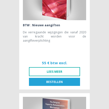
BTW : Nieuwe aangiften
De verregaande wijzigingen die vanaf 2020
van kracht worden voor de
aangifteverplichting
55 € btw excl.
LEES MEER
BESTELLEN
FR
NL
BOEK [NL]
55,00 € btw excl.