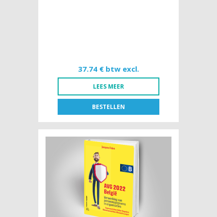
37.74 € btw excl.
LEES MEER
BESTELLEN
FR
NL
BOEK [NL]
37,74 € btw excl.