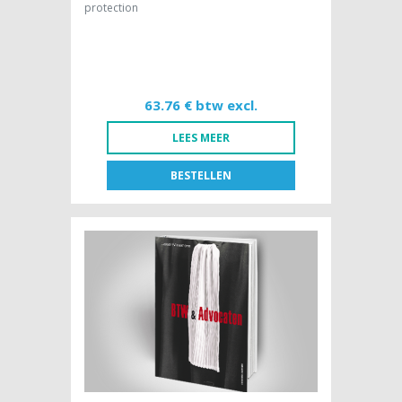
protection
63.76 € btw excl.
LEES MEER
BESTELLEN
FR
NL
BOEK [NL]
63,76 € btw excl.