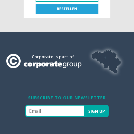
BESTELLEN
FR
NL
BOEK [NL]
65,10 € btw excl.
Corporate is part of
SUBSCRIBE TO OUR NEWSLETTER