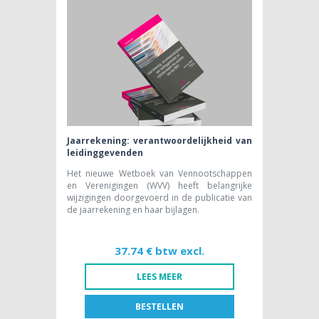
61,32 € btw excl.
Jaarrekening: verantwoordelijkheid van
leidinggevenden
Het nieuwe Wetboek van Vennootschappen
en Verenigingen (WVV) heeft belangrijke
wijzigingen doorgevoerd in de publicatie van
de jaarrekening en haar bijlagen.
37.74 € btw excl.
LEES MEER
BESTELLEN
FR
NL