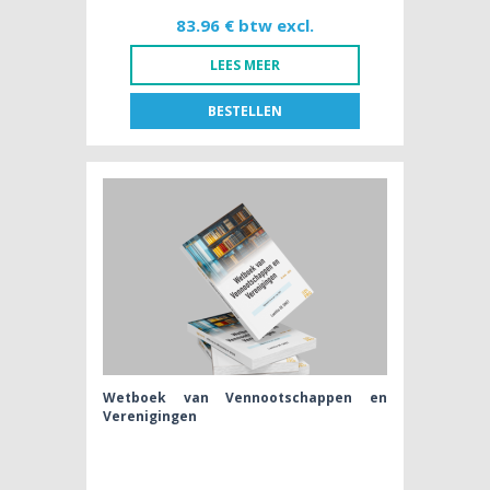
83.96 € btw excl.
LEES MEER
BESTELLEN
FR
NL
BOEK [NL]
83,96 € btw excl.
Wetboek van Vennootschappen en
Verenigingen