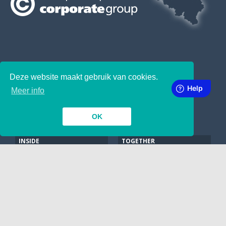
SUBSCRIBE TO OUR NEWSLETTER
Deze website maakt gebruik van cookies.
Meer info
OK
INSIDE
TOGETHER
Contact
Manuscript indienen
Wij nemen aan !
Google
LINKING
ABOUT
Over ons