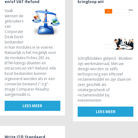
en/of VAT-Refund
kringloop wit
Vaak
wensen de
gebruikers
van
Corporate
Desk Excel-
bestanden
in hun modules in te voeren.
Natuurlijk is het mogelijk voor
de modules Fiches 281.xx,
Schrijfblokken gelijmd : Blokken
BTW-listings (klanten en
zijn werkmateriaal. Met uw
intracom) en VAT-Refund. Alle
design worden ze zelfs
Excel bestanden kunnen
terloops nog een effectief
ingevoerd worden als er een
reclamemiddel en zijn daarom
conversie bestand (".icg" -
zeer geschikt als
Image Comparer Results)
relatiegeschenk of
aangemaakt is.
reclamemiddel bij
evenementen.
LEES MEER
LEES MEER
Write IT® Standaard