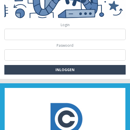
Login
Paswoord