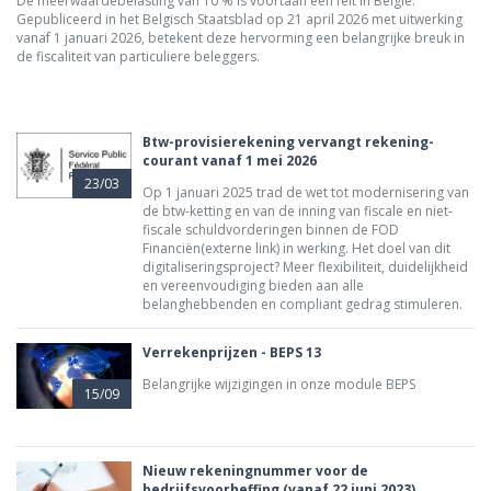
De meerwaardebelasting van 10 % is voortaan een feit in België.
Gepubliceerd in het Belgisch Staatsblad op 21 april 2026 met uitwerking
vanaf 1 januari 2026, betekent deze hervorming een belangrijke breuk in
de fiscaliteit van particuliere beleggers.
Btw-provisierekening vervangt rekening-
courant vanaf 1 mei 2026
23/03
Op 1 januari 2025 trad de wet tot modernisering van
de btw-ketting en van de inning van fiscale en niet-
fiscale schuldvorderingen binnen de FOD
Financiën(externe link) in werking. Het doel van dit
digitaliseringsproject? Meer flexibiliteit, duidelijkheid
en vereenvoudiging bieden aan alle
belanghebbenden en compliant gedrag stimuleren.
Verrekenprijzen - BEPS 13
Belangrijke wijzigingen in onze module BEPS
15/09
Nieuw rekeningnummer voor de
bedrijfsvoorheffing (vanaf 22 juni 2023)