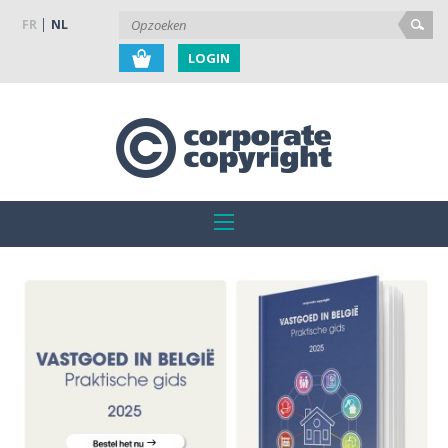
FR
NL
LOGIN