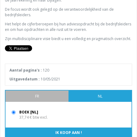
de jaarrekening en haar bijlagen.
De focus wordt ook gelegd op de verantwoordelijkheid van de
bedrijfsleiders.
Het helpt de cijferberoepen bij hun adviesopdracht bij de bedrijfsleiders
en om hun opdrachten in alle rust uit te voeren.
Zijn multidisciplinaire visie biedt u een volledig en pragmatisch overzicht.
Aantal pagina's :
120
Uitgavedatum :
10/05/2021
FR
NL
BOEK [NL]
37,74 € btw excl.