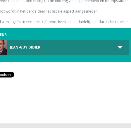
eede deel heeft betrekking op de inbreng van algemeenheid en bedrijfstakken.
slot wordt in het derde deel het fiscale aspect aangesneden.
l wordt geïllustreerd met cijfervoorbeelden en duidelijke, didactische tabellen.
EUR
JEAN-GUY DIDIER