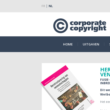
FR
NL
HOME
UITGAVEN
HE
VE
FUSIE
INBRE
Dit w
Wetbo
Het eer