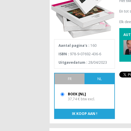
Het tw
En tot 
Elk dee
AUT
Aantal pagina's :
160
ISBN :
978-9-07692-436-6
Uitgavedatum :
28/04/2023
FR
NL
BOEK [NL]
37,74 € btw excl.