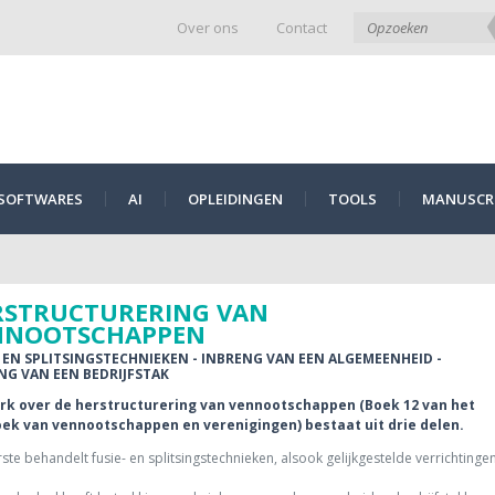
Over ons
Contact
SOFTWARES
AI
OPLEIDINGEN
TOOLS
MANUSCRI
RSTRUCTURERING VAN
NNOOTSCHAPPEN
- EN SPLITSINGSTECHNIEKEN - INBRENG VAN EEN ALGEMEENHEID -
NG VAN EEN BEDRIJFSTAK
erk over de herstructurering van vennootschappen (Boek 12 van het
ek van vennootschappen en verenigingen) bestaat uit drie delen.
ste behandelt fusie- en splitsingstechnieken, alsook gelijkgestelde verrichtingen