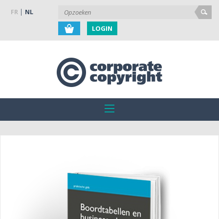
FR
NL
LOGIN