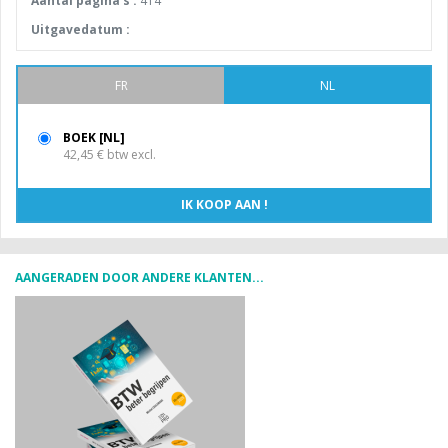
Aantal pagina's :
414
Uitgavedatum :
FR
NL
BOEK [NL]
42,45 € btw excl.
AANGERADEN DOOR ANDERE KLANTEN...