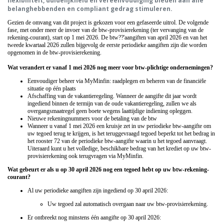
flexibiliteit, duidelijkheid en vereenvoudiging bieden aan alle
belanghebbenden en compliant gedrag stimuleren.
Gezien de omvang van dit project is gekozen voor een gefaseerde uitrol. De volgende
fase, met onder meer de
invoer van de
btw-provisierekening (ter vervanging van de
rekening-courant), start op 1 mei 2026
. De btw??'aangiften van april 2026
en van het
tweede kwartaal 2026 zullen bijgevolg de eerste periodieke aangiften zijn die worden
opgenomen in de btw-
provisierekening.
Wat verandert er vanaf 1 mei 2026 nog meer voor btw-plichtige ondernemingen?
Eenvoudiger beheer via MyMinfin: raadplegen en beheren van de financiële
situatie op één plaats
Afschaffing van de vakantieregeling. Wanneer de aangifte dit jaar wordt
ingediend binnen de termijn van de oude vakantieregeling, zullen we als
overgangsmaatregel geen boete wegens laattijdige indiening opleggen.
Nieuwe rekeningnummers voor de betaling van de btw
Wanneer u vanaf 1 mei 2026 een kruisje zet in uw periodieke btw-aangifte om
uw tegoed terug te krijgen, is het teruggevraagd tegoed beperkt tot het bedrag in
het rooster 72 van de periodieke btw-aangifte waarin u het tegoed aanvraagt.
Uiteraard kunt u het volledige, beschikbare bedrag van het krediet op uw btw-
provisierekening ook terugvragen via MyMinfin.
Wat gebeurt er als u op 30 april 2026 nog een tegoed hebt op uw btw-rekening-
courant?
Al uw periodieke aangiften zijn ingediend op 30 april 2026:
Uw tegoed zal automatisch overgaan naar uw btw-provisierekening.
Er ontbreekt nog minstens één aangifte op 30 april 2026: