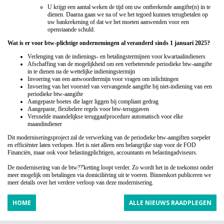
U krijgt een aantal weken de tijd om uw ontbrekende aangifte(n) in te
dienen. Daarna gaan we na of we het tegoed kunnen terugbetalen op
uw bankrekening of dat we het moeten aanwenden voor een
openstaande schuld.
Wat is er voor btw-plichtige ondernemingen al veranderd sinds 1 januari 2025?
Verlenging van de indienings- en betalingstermijnen voor kwartaalindieners
Afschaffing van de mogelijkheid om een verbeterende periodieke btw-aangifte
in te dienen na de wettelijke indieningstermijn
Invoering van een antwoordtermijn voor vragen om inlichtingen
Invoering van het voorstel van vervangende aangifte bij niet-indiening van een
periodieke btw-aangifte
Aangepaste boetes die lager liggen bij compliant gedrag
Aangepaste, flexibelere regels voor btw-teruggaven
Versnelde maandelijkse teruggaafprocedure automatisch voor elke
maandindiener
Dit moderniseringsproject zal de verwerking van de periodieke btw-aangiften soepeler
en efficiënter laten verlopen. Het is niet
alleen een belangrijke stap voor de FOD
Financiën, maar ook voor belastingplichtigen, accountants en belastingadviseurs.
De modernisering van de btw??'ketting loopt verder. Zo wordt het in de toekomst onder
meer mogelijk om betalingen via
domiciliëring uit te voeren. Binnenkort publiceren we
meer details over het verdere verloop van deze modernisering.
HOME
ALLE NIEUWS RAADPLEGEN