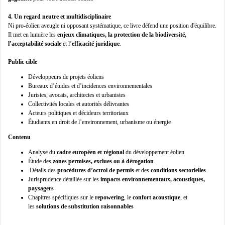
4. Un regard neutre et multidisciplinaire
Ni pro-éolien aveugle ni opposant systématique, ce livre défend une position d'équilibre.
Il met en lumière les
enjeux climatiques, la protection de la biodiversité,
l’acceptabilité sociale
et l’
efficacité juridique
.
Public cible
Développeurs de projets éoliens
Bureaux d’études et d’incidences environnementales
Juristes, avocats, architectes et urbanistes
Collectivités locales et autorités délivrantes
Acteurs politiques et décideurs territoriaux
Étudiants en droit de l’environnement, urbanisme ou énergie
Contenu
Analyse du
cadre européen et régional
du développement éolien
Étude des
zones permises, exclues ou à dérogation
Détails des
procédures d’octroi de permis
et des
conditions sectorielles
Jurisprudence détaillée sur les
impacts environnementaux, acoustiques,
paysagers
Chapitres spécifiques sur le
repowering
, le
confort acoustique
, et
les
solutions de substitution raisonnables