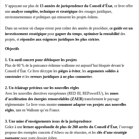
S’appuyant sur plus de
15 années de jurisprudence du Conseil d’État
, ce livre offre
une
analyse complète, technique et stratégique
des rouages juridiques,
environnementaux et politiques qui entourent les projets éoliens.
Dans un secteur où chaque erreur peut coûter des années de procédure,
ce guide est un
investissement stratégique
pour
gagner du temps
,
optimiser la rentabilité
des
projets, et
répondre aux exigences juridiques les plus strictes
.
Objectifs
1. Un outil concret pour débloquer les projets
Plus de 60 % de la puissance éolienne wallonne est aujourd’hui bloquée devant le
Conseil d’État. Ce livre décrypte les
pièges à éviter
, les
arguments solides à
construire
et les
erreurs juridiques à ne plus commettr
e.
2. Un éclairage précieux sur les nouvelles règles
Avec les nouvelles directives européennes (RED III, REPowerEU), les
zones
d’accélération des énergies renouvelables (ZAER)
transforment le paysage
réglementaire. Le livre vous montre
comment adapter vos projets aux nouvelles
règles
, tant en Wallonie qu’en France.
3. Une mine d’enseignements issus de la jurisprudence
Grâce à une
lecture approfondie de plus de 260 arrêts du Conseil d’État
, l’ouvrage
propose des exemples concrets d’échecs ou de réussites, et les
clés d’une stratégie
gagnante
pour votre dossier éolien.