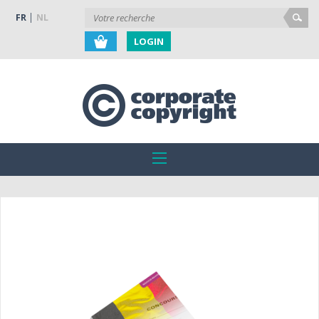
FR
NL
LOGIN