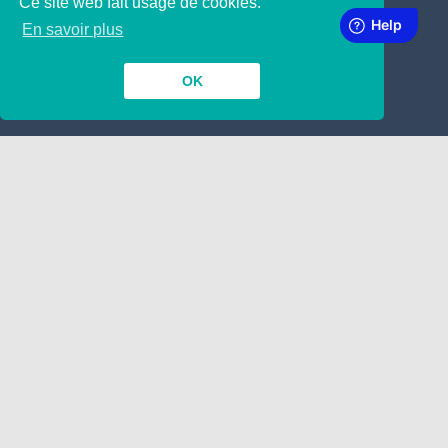
Ce site web fait usage de cookies.
SUBSCRIBE TO OUR NEWSLETTER
En savoir plus
OK
INSIDE
TOGETHER
Contact
Dépôt de Manuscrit
Nous engageons !
Google
LINKING
ABOUT
A propos