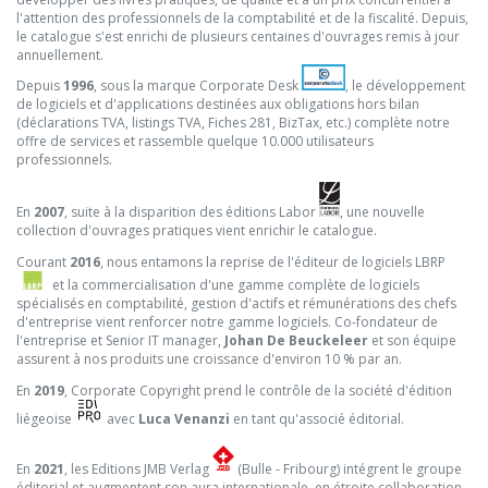
l'attention des professionnels de la comptabilité et de la fiscalité. Depuis,
le catalogue s'est enrichi de plusieurs centaines d'ouvrages remis à jour
annuellement.
Depuis
1996
, sous la marque Corporate Desk
, le développement
de logiciels et d'applications destinées aux obligations hors bilan
(déclarations TVA, listings TVA, Fiches 281, BizTax, etc.) complète notre
offre de services et rassemble quelque 10.000 utilisateurs
professionnels.
En
2007
, suite à la disparition des éditions Labor
, une nouvelle
collection d'ouvrages pratiques vient enrichir le catalogue.
Courant
2016
, nous entamons la reprise de l'éditeur de logiciels LBRP
et la commercialisation d'une gamme complète de logiciels
spécialisés en comptabilité, gestion d'actifs et rémunérations des chefs
d'entreprise vient renforcer notre gamme logiciels. Co-fondateur de
l'entreprise et Senior IT manager,
Johan De Beuckeleer
et son équipe
assurent à nos produits une croissance d'environ 10 % par an.
En
2019
, Corporate Copyright prend le contrôle de la société d'édition
liégeoise
avec
Luca Venanzi
en tant qu'associé éditorial.
En
2021
, les Editions JMB Verlag
(Bulle - Fribourg) intégrent le groupe
éditorial et augmentent son aura internationale, en étroite collaboration