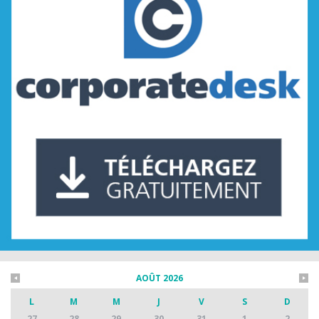
AOÛT 2026
L
M
M
J
V
S
D
27
28
29
30
31
1
2