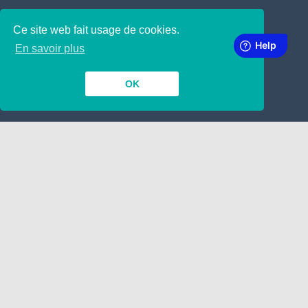
Ce site web fait usage de cookies.
SUBSCRIBE TO OUR NEWSLETTER
En savoir plus
OK
INSIDE
TOGETHER
Contact
Dépôt de Manuscrit
Nous engageons !
Google
LINKING
ABOUT
A propos