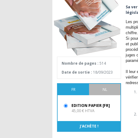
Sa ver
législ
Les pr
multip
chiffre.
Si pou
et publ
procédu
juges 
paramè
Nombre de pages :
514
Il leu
Date de sortie :
18/09/2023
vérifi
redres
FR
NL
EDITION PAPIER [FR]
45,00 € HTVA