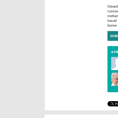
Gérard
consoe
mettan
travai
bonne g
SOM
A P