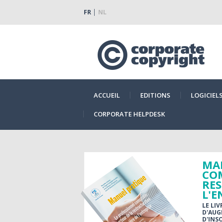
FR
NL
ACCUEIL
EDITIONS
LOGICIEL
CORPORATE HELPDESK
MAN
COM
RES
L'E
LE LI
D'AUG
D'INS