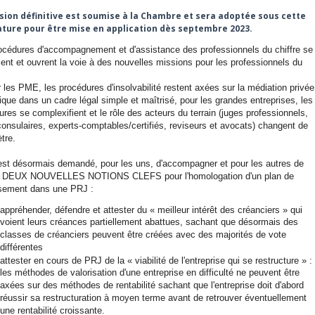
sion définitive est soumise à la Chambre et sera adoptée sous cette
ature pour être mise en application dès septembre 2023.
océdures d'accompagnement et d'assistance des professionnels du chiffre se
lient et ouvrent la voie à des nouvelles missions pour les professionnels du
r les PME, les procédures d'insolvabilité restent axées sur la médiation privée
ique dans un cadre légal simple et maîtrisé, pour les grandes entreprises, les
res se complexifient et le rôle des acteurs du terrain (juges professionnels,
consulaires, experts-comptables/certifiés, reviseurs et avocats) changent de
tre.
r est désormais demandé, pour les uns, d'accompagner et pour les autres de
er DEUX NOUVELLES NOTIONS CLEFS pour l'homologation d'un plan de
sement dans une PRJ :
appréhender, défendre et attester du « meilleur intérêt des créanciers » qui
voient leurs créances partiellement abattues, sachant que désormais des
classes de créanciers peuvent être créées avec des majorités de vote
différentes
attester en cours de PRJ de la « viabilité de l'entreprise qui se restructure » :
les méthodes de valorisation d'une entreprise en difficulté ne peuvent être
axées sur des méthodes de rentabilité sachant que l'entreprise doit d'abord
réussir sa restructuration à moyen terme avant de retrouver éventuellement
une rentabilité croissante.