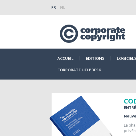
FR
NL
ACCUEIL
EDITIONS
LOGICIEL
CORPORATE HELPDESK
COD
ENTRÉE
Nouvel
La phas
pris fi