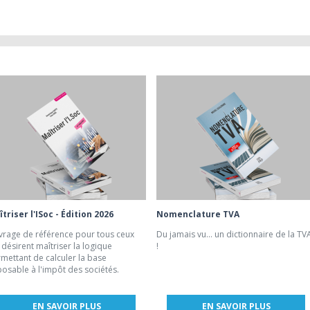
triser l'ISoc - Édition 2026
Nomenclature TVA
rage de référence pour tous ceux
Du jamais vu... un dictionnaire de la TV
 désirent maîtriser la logique
!
mettant de calculer la base
osable à l'impôt des sociétés.
EN SAVOIR PLUS
EN SAVOIR PLUS