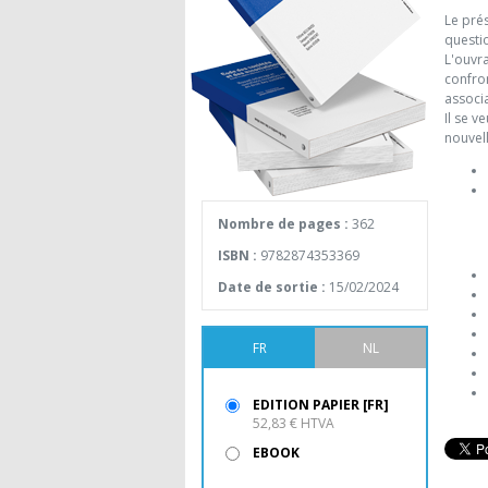
Le pré
questi
L'ouvr
confro
associa
Il se 
nouvell
Nombre de pages :
362
ISBN :
9782874353369
Date de sortie :
15/02/2024
FR
NL
EDITION PAPIER [FR]
52,83 € HTVA
EBOOK