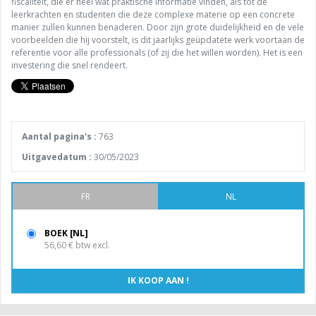
fiscaliteit, die er heel wat praktische informatie vinden, als tot de
leerkrachten en studenten die deze complexe materie op een concrete
manier zullen kunnen benaderen. Door zijn grote duidelijkheid en de vele
voorbeelden die hij voorstelt, is dit jaarlijks geüpdatete werk voortaan de
referentie voor alle professionals (of zij die het willen worden). Het is een
investering die snel rendeert.
Aantal pagina's :
763
Uitgavedatum :
30/05/2023
FR
NL
BOEK [NL]
56,60 € btw excl.