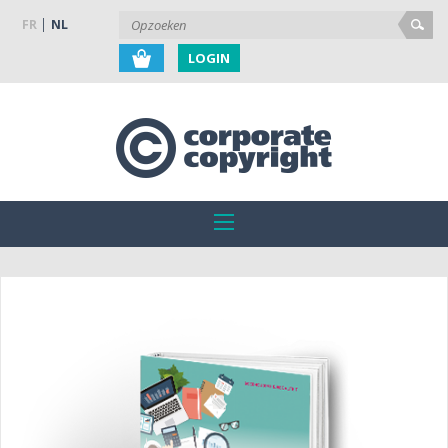
FR
NL
LOGIN