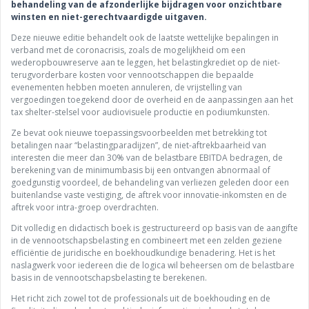
behandeling van de afzonderlijke bijdragen voor onzichtbare
winsten en niet-gerechtvaardigde uitgaven.
Deze nieuwe editie behandelt ook de laatste wettelijke bepalingen in
verband met de coronacrisis, zoals de mogelijkheid om een
wederopbouwreserve aan te leggen, het belastingkrediet op de niet-
terugvorderbare kosten voor vennootschappen die bepaalde
evenementen hebben moeten annuleren, de vrijstelling van
vergoedingen toegekend door de overheid en de aanpassingen aan het
tax shelter-stelsel voor audiovisuele productie en podiumkunsten.
Ze bevat ook nieuwe toepassingsvoorbeelden met betrekking tot
betalingen naar “belastingparadijzen”, de niet-aftrekbaarheid van
interesten die meer dan 30% van de belastbare EBITDA bedragen, de
berekening van de minimumbasis bij een ontvangen abnormaal of
goedgunstig voordeel, de behandeling van verliezen geleden door een
buitenlandse vaste vestiging, de aftrek voor innovatie-inkomsten en de
aftrek voor intra-groep overdrachten.
Dit volledig en didactisch boek is gestructureerd op basis van de aangifte
in de vennootschapsbelasting en combineert met een zelden geziene
efficiëntie de juridische en boekhoudkundige benadering. Het is het
naslagwerk voor iedereen die de logica wil beheersen om de belastbare
basis in de vennootschapsbelasting te berekenen.
Het richt zich zowel tot de professionals uit de boekhouding en de