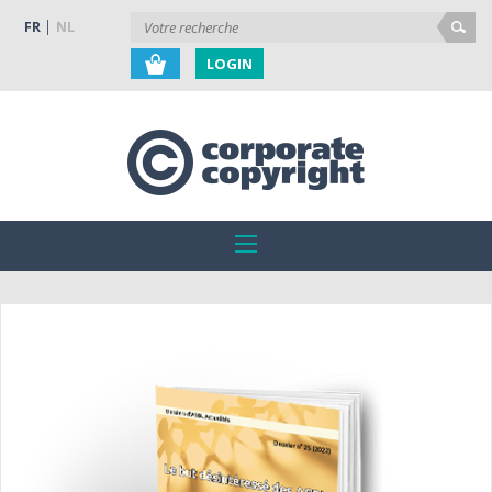
FR
NL
LOGIN