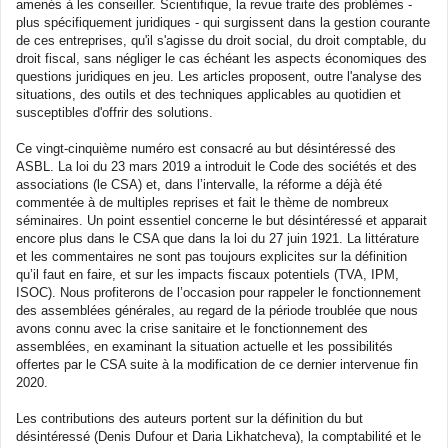
amenés à les conseiller. Scientifique, la revue traite des problèmes -
plus spécifiquement juridiques - qui surgissent dans la gestion courante
de ces entreprises, qu'il s'agisse du droit social, du droit comptable, du
droit fiscal, sans négliger le cas échéant les aspects économiques des
questions juridiques en jeu. Les articles proposent, outre l'analyse des
situations, des outils et des techniques applicables au quotidien et
susceptibles d'offrir des solutions.
Ce vingt-cinquième numéro est consacré au but désintéressé des
ASBL. La loi du 23 mars 2019 a introduit le Code des sociétés et des
associations (le CSA) et, dans l’intervalle, la réforme a déjà été
commentée à de multiples reprises et fait le thème de nombreux
séminaires. Un point essentiel concerne le but désintéressé et apparait
encore plus dans le CSA que dans la loi du 27 juin 1921. La littérature
et les commentaires ne sont pas toujours explicites sur la définition
qu’il faut en faire, et sur les impacts fiscaux potentiels (TVA, IPM,
ISOC). Nous profiterons de l’occasion pour rappeler le fonctionnement
des assemblées générales, au regard de la période troublée que nous
avons connu avec la crise sanitaire et le fonctionnement des
assemblées, en examinant la situation actuelle et les possibilités
offertes par le CSA suite à la modification de ce dernier intervenue fin
2020.
Les contributions des auteurs portent sur la définition du but
désintéressé (Denis Dufour et Daria Likhatcheva), la comptabilité et le