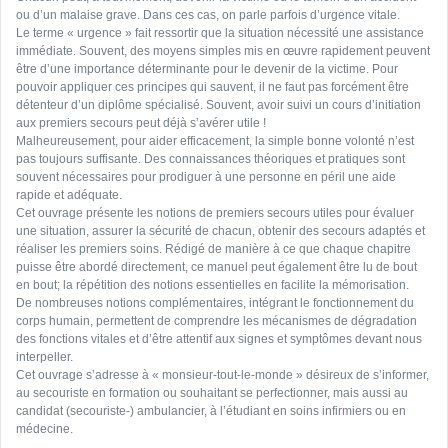
ou d’un malaise grave. Dans ces cas, on parle parfois d’urgence vitale.
Le terme « urgence » fait ressortir que la situation nécessité une assistance
immédiate. Souvent, des moyens simples mis en œuvre rapidement peuvent
être d’une importance déterminante pour le devenir de la victime. Pour
pouvoir appliquer ces principes qui sauvent, il ne faut pas forcément être
détenteur d’un diplôme spécialisé. Souvent, avoir suivi un cours d’initiation
aux premiers secours peut déjà s’avérer utile !
Malheureusement, pour aider efficacement, la simple bonne volonté n’est
pas toujours suffisante. Des connaissances théoriques et pratiques sont
souvent nécessaires pour prodiguer à une personne en péril une aide
rapide et adéquate.
Cet ouvrage présente les notions de premiers secours utiles pour évaluer
une situation, assurer la sécurité de chacun, obtenir des secours adaptés et
réaliser les premiers soins. Rédigé de manière à ce que chaque chapitre
puisse être abordé directement, ce manuel peut également être lu de bout
en bout; la répétition des notions essentielles en facilite la mémorisation.
De nombreuses notions complémentaires, intégrant le fonctionnement du
corps humain, permettent de comprendre les mécanismes de dégradation
des fonctions vitales et d’être attentif aux signes et symptômes devant nous
interpeller.
Cet ouvrage s’adresse à « monsieur-tout-le-monde » désireux de s’informer,
au secouriste en formation ou souhaitant se perfectionner, mais aussi au
candidat (secouriste-) ambulancier, à l’étudiant en soins infirmiers ou en
médecine.