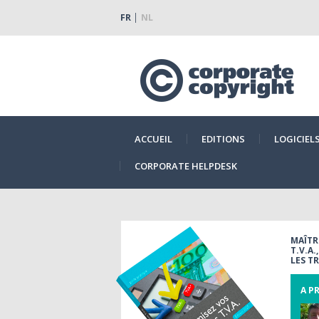
FR
NL
ACCUEIL
EDITIONS
LOGICIEL
CORPORATE HELPDESK
MAÎTR
T.V.A
LES T
A P