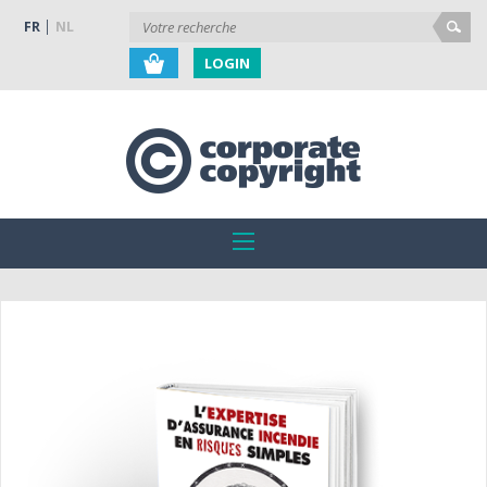
FR
NL
LOGIN