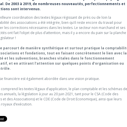
tal. De 2003 à 2019, de nombreuses nouveautés, perfectionnements et
tions sont intervenus.
lleure coordination des textes légaux régissant de près ou de loin la
ilité des associations a été intégrée, bien qu’il reste encore du travail pour
er les corrections nécessaires dans les textes. Le secteur non marchand et ses
cités ont fait l’objet de plus d’attention, mais il y a encore du pain sur la planche
gislateur !
re parcourt de manière synthétique et surtout pratique la comptabilit
sociations et fondations, tout en faisant concrètement le lien avec la
ité et les subventions, branches vitales dans le fonctionnement
atif, et en attirant l’attention sur quelques points d’organisation ou
trôle.
yse financière est également abordée dans une vision pratique.
e comprend les textes légaux d’application, le plan comptable et les schémas d
 annuels, la législation à jour au 20 juin 2021, tant pour le CSA (Code des
s et des Associations) et le CDE (Code de Droit Economique), ainsi que leurs
 royaux d’exécution.