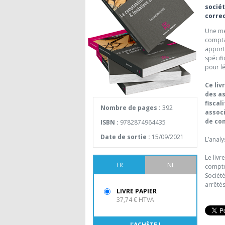
socié
correc
Une mei
comptab
apport
spécifi
pour lé
Ce liv
des as
fiscal
Nombre de pages :
392
associ
de con
ISBN :
9782874964435
Date de sortie :
15/09/2021
L’anal
Le livr
FR
NL
comptes
Société
arrêtés
LIVRE PAPIER
37,74 € HTVA