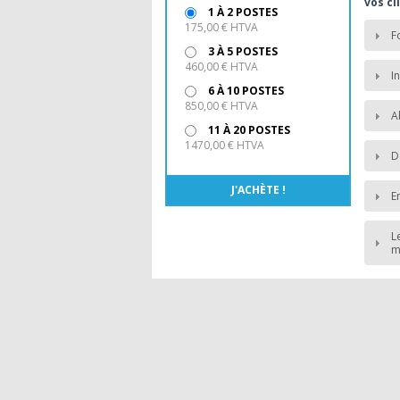
vos cl
1 À 2 POSTES
175,00 € HTVA
F
3 À 5 POSTES
460,00 € HTVA
I
6 À 10 POSTES
850,00 € HTVA
A
11 À 20 POSTES
1470,00 € HTVA
D
E
L
m