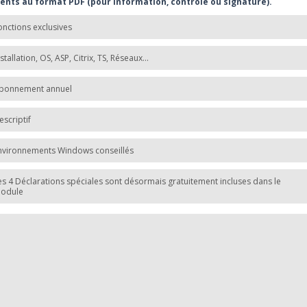
ients au format PDF (pour information, contrôle ou signature).
onctions exclusives
nstallation, OS, ASP, Citrix, TS, Réseaux...
bonnement annuel
escriptif
nvironnements Windows conseillés
es 4 Déclarations spéciales sont désormais gratuitement incluses dans le
odule