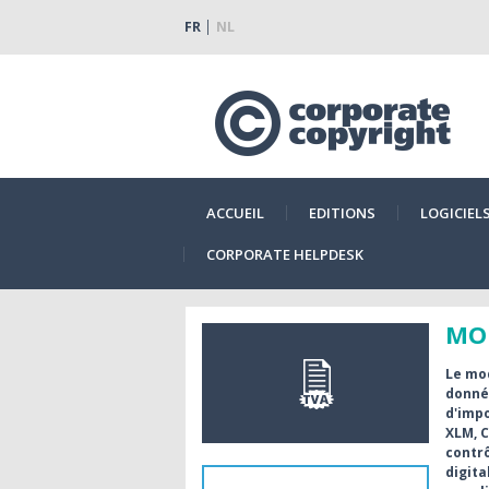
FR
NL
ACCUEIL
EDITIONS
LOGICIEL
CORPORATE HELPDESK
MO
Le mo
donnée
d'impo
XLM, C
contrô
digita