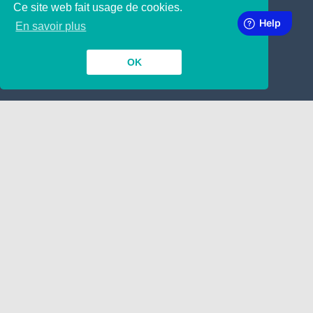
Ce site web fait usage de cookies.
SUBSCRIBE TO OUR NEWSLETTER
En savoir plus
OK
INSIDE
TOGETHER
Contact
Dépôt de Manuscrit
Nous engageons !
Google
LINKING
ABOUT
A propos