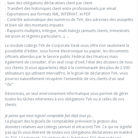
- Suivi des obligations déclaratives client par client
- Transfert des historiques client entre professionnels par email
- Exportations aux formats XML, INTERVAT, et PDF
- Contrôle automatique des numéros de TVA, des adresses des assujettis
et bien sûr des montants imputés
- Rapports multiples, trilingue, multi-listings (annuels clients, trimestriels
intracom et régimes particuliers...), ...
Le module Listings TVA de Corporate Desk vous offre non seulement la
possibilité d'éditer, sous forme électronique ou papier, les documents
officiels attendus par le Service public Fédéral des Finances mais
également de consulter, d'un seul coup d'oeil, l'état des dossiers de tous
vos clients. Si vous appartenez déjà à la communauté des plus de 2.500
utilisateurs qui utilisent IntervatPro, le logiciel de déclaration TVA, vous
pourrez naturellement récupérer l'ensemble de vos clients d'un seul
"clic".
Désormais, un seul environnement informatique vous permet de gérer
toutes les tâches inhérentes à vos obligations TVA ou à celles de vos
clients.
Je pense que mon logiciel comptable fait déjà tout ça...
La plupart des logiciels de comptabilité prévoient la gestion des
données relatives aux Listings (annuel et intracom) TVA. Ce qui ne signifie
pas qu'ils vous libèrent de toutes vos obligations déclaratives en matière
de TVA. Légalement : l'évolution de la législation TVA demande une