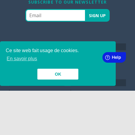
SUBSCRIBE TO OUR NEWSLETTER
INSIDE
TOGETHER
Ce site web fait usage de cookies.
Contact
Dépôt de Manuscrit
En savoir plus
Nous engageons !
Google
OK
LINKING
ABOUT
A propos