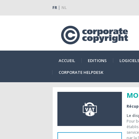
FR
NL
ACCUEIL
EDITIONS
LOGICIEL
CORPORATE HELPDESK
MO
Récupé
Le dis
Pour b
établis
servic
par la 