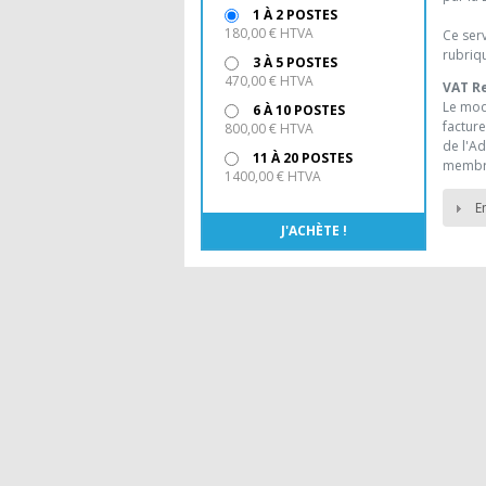
1 À 2 POSTES
180,00 € HTVA
Ce serv
rubriqu
3 À 5 POSTES
470,00 € HTVA
VAT R
Le mod
6 À 10 POSTES
facture
800,00 € HTVA
de l'Ad
11 À 20 POSTES
membr
1400,00 € HTVA
E