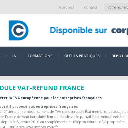
A propos
Contact
S
IA
FORMATIONS
OUTILS PRATIQUES
DÉPÔT D
DULE VAT-REFUND FRANCE
rer la TVA européenne pour les entreprises françaises.
positif proposé aux entreprises françaises
énéficier d'un remboursement de TVA dans un autre État membre, les assujetti
 en France doivent introduire leur demande via le portail électronique entré en
e depuis le 8 janvier 2010 en complément des téléprocédures déjà proposées
DGFiP sur le site www.impots.gouv.fr.