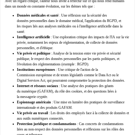
Avec un regard critique, l'auteur nous invite à
réfléchir sur ce qui nous rend humains
dans un monde en constante évolution,
sur les thèmes tels que
:
Données médicales et santé
: Une réflexion sur la sécurité des
données personnelles dans le domaine médical, l'application du RGPD, et
les risques liés aux analyses médicales ou à l'intelligence artificielle dans la
santé.
Intelligence artificielle
: Une exploration critique des impacts de l'IA sur la vie
privée, notamment les enjeux de réglementation, de collecte de données
personnelles, et d'éthique.
Vie privée et politique
: Analyse de la tension entre vie privée et sécurité
publique, le respect des données personnelles par les partis politiques, et
l'évolution des réglementations (exemple : RGPD).
Institutions européennes
: Une critique de l'action de la
Commission européenne et de textes législatifs comme le Data Act ou le
Digital Services Act, qui pourraient compromettre la protection des données.
Internet et réseaux sociaux
: Une analyse des pratiques des géants
du numérique (GAFAM), du rôle des cookies, et des questions liées à
la messagerie cryptée.
Espionnage américain
: Une mise en lumière des pratiques de surveillance
internationale et des produits GAFAM.
Vie privée au travail
: Les droits des employés face à la collecte de données et
aux outils numériques connectés.
Protection juridique et condamnations
: Cas concrets de condamnations
liées au non-respect des données personnelles et réflexions sur les rôles des
cours et tribunaux.