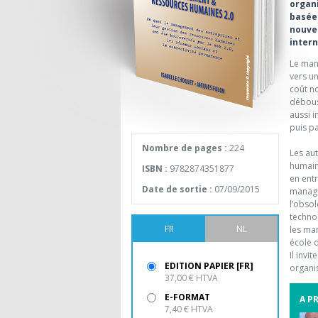
organi
basée 
nouve
intern
Le man
vers u
coût n
débous
aussi 
puis pa
Nombre de pages :
224
Les au
humaine
ISBN :
9782874351877
en ent
Date de sortie :
07/09/2015
manager
l’obso
technol
FR
NL
les ma
école 
Il invi
EDITION PAPIER [FR]
organi
37,00 € HTVA
E-FORMAT
A P
7,40 € HTVA