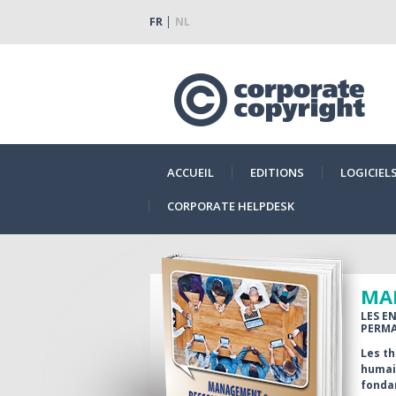
FR
NL
ACCUEIL
EDITIONS
LOGICIEL
CORPORATE HELPDESK
MA
LES E
PERMA
Les th
humain
fonda