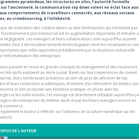
grammes pyramidaux, les structures en silos, l'autorité formelle
sur l'ancienneté, la communication top down volent en éclat face aux
aux comportements de travailleurs connectés, aux réseaux sociaux
es, au crowdsourcing, à l'infobésité.
que de motivation des collaborateurs au sein d’entreprises qui n’évoluent pas
n fonctionnement plus transversal est en augmentation importante et entraîne 
on négligeable. Les managers et leurs collaborateurs sont aujourd’hui souvent
solés, face à des bouleversements technologiques dont les conséquences son
importantes que celles apportées préalablement par la révolution industrielle
r l’informatisation des entreprises.
teurs passent en revue les grands concepts du management et des ressources
s tels qu’ils existaient au siècle passé. Basés sur leurs expériences de conseil
reprise, leurs nombreuses présences au sein de jurys de sélection de top
s et leurs recherches académiques, ils tentent d’en démontrer les limites, voi
lescence et d’en proposer une évolution pratique, en phase avec les
ogies et les outils actuels. Cet ouvrage est directement utilisable aujourd’hui p
nagers des entreprises du XXIème siècle et par les futurs managers encore en
de commerce.
te également le lecteur à réfléchir sur l’influence de la culture numérique sur les
sations.
ROPOS DE L'AUTEUR