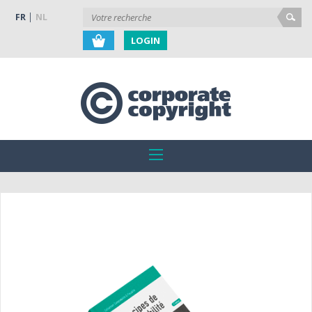
FR
NL
LOGIN