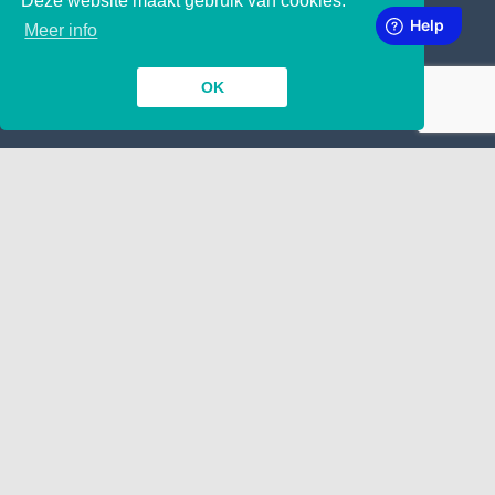
Deze website maakt gebruik van cookies.
SUBSCRIBE TO OUR NEWSLETTER
Meer info
OK
INSIDE
TOGETHER
Contact
Manuscript indienen
Wij nemen aan !
Google
LINKING
ABOUT
Over ons