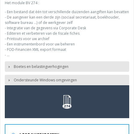
Het module BV 274 :
- Een bestand dat één tot verschillende duizenden aangiften kan bevatten
- De aangever kan een derde zijn (sociaal secretariaat, boekhouder,
software bureau ...) of de werkgever zelf
- Integratie van de gegevens via Corporate Desk
- Editeren et verbeteren van de fiscale fiches
- Printouts voor uw archief
- Een instrumentenbord voor uw beheren
- FOD-Financiën XML export formaat
- …
Boetes en belastingverhogingen
Ondersteunde Windows omgevingen