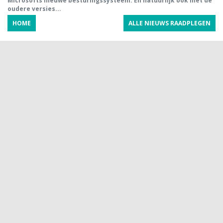
Microsofts nieuwe besturingssysteem. En natuurlijk ook met de
oudere versies...
HOME
ALLE NIEUWS RAADPLEGEN