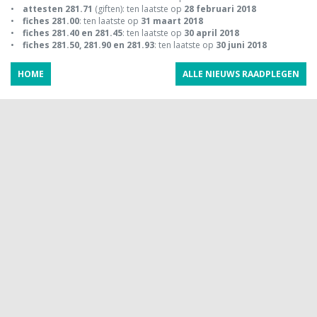
•
attesten 281.71
(giften): ten laatste op
28 februari 2018
•
fiches 281.00
: ten laatste op
31 maart 2018
•
fiches 281.40 en 281.45
: ten laatste op
30 april 2018
•
fiches 281.50, 281.90 en 281.93
: ten laatste op
30 juni 2018
HOME
ALLE NIEUWS RAADPLEGEN