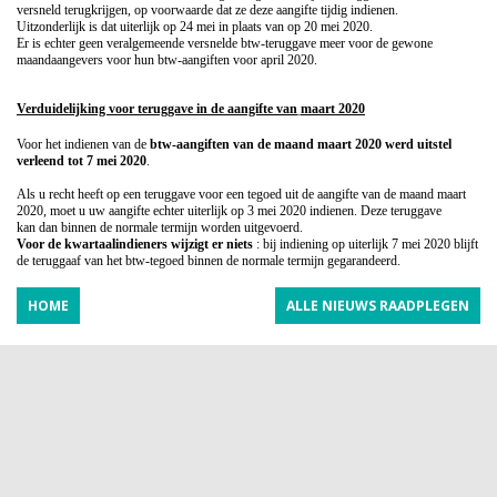
versneld terugkrijgen, op voorwaarde dat ze deze aangifte tijdig indienen.
Uitzonderlijk
is dat uiterlijk op 24 mei in plaats van op 20 mei 2020.
Er is echter geen veralgemeende versnelde btw-teruggave meer voor de gewone
maandaangevers voor hun btw-aangiften voor april 2020.
Verduidelijking voor teruggave in de aangifte van
maart 2020
Voor het indienen van de
btw-aangiften van de maand maart 2020 werd uitstel
verleend tot 7 mei 2020
.
Als u recht heeft op een teruggave voor een tegoed uit de aangifte van de maand maart
2020, moet u uw aangifte echter uiterlijk op 3 mei 2020 indienen. Deze teruggave
kan
dan binnen de normale termijn worden uitgevoerd.
Voor de kwartaalindieners
wijzigt er niets
: bij indiening op uiterlijk 7 mei 2020 blijft
de teruggaaf van het btw-tegoed binnen de normale termijn gegarandeerd.
HOME
ALLE NIEUWS RAADPLEGEN