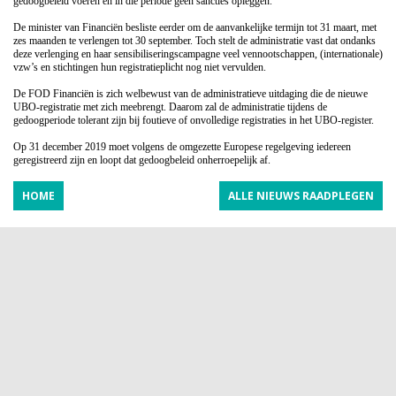
gedoogbeleid voeren en in die periode geen sancties opleggen.
De minister van Financiën besliste eerder om de aanvankelijke termijn tot 31 maart, met
zes maanden te verlengen tot 30
september. Toch stelt de administratie vast dat ondanks
deze verlenging en haar sensibiliseringscampagne veel
vennootschappen, (internationale)
vzw’s en stichtingen hun registratieplicht nog niet vervulden.
De FOD Financiën is zich welbewust van de administratieve uitdaging die de nieuwe
UBO-registratie met zich meebrengt.
Daarom zal de administratie tijdens de
gedoogperiode tolerant zijn bij foutieve of onvolledige registraties in het UBO-register.
Op 31 december 2019 moet volgens de omgezette Europese regelgeving iedereen
geregistreerd zijn en loopt dat gedoogbeleid
onherroepelijk af.
HOME
ALLE NIEUWS RAADPLEGEN