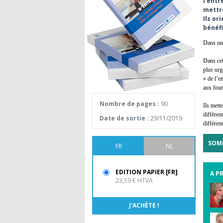
l'entr
mettre
Ils or
bénéfi
Dans un 
Dans cet
plus urge
» de l’e
aux four
Nombre de pages :
90
Ils mett
différen
Date de sortie :
29/11/2019
différen
SOM
FR
NL
EDITION PAPIER [FR]
A P
23,59 € HTVA