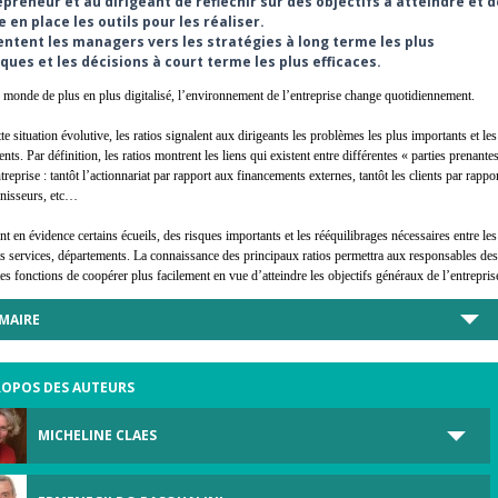
epreneur et au dirigeant de réfléchir sur des objectifs à atteindre et d
 en place les outils pour les réaliser.
ientent les managers vers les stratégies à long terme les plus
ques et les décisions à court terme les plus efficaces.
monde de plus en plus digitalisé, l’environnement de l’entreprise change quotidiennement.
te situation évolutive,
les ratios signalent aux dirigeants les problèmes les plus importants et les
nts. Par définition, les ratios montrent les liens
qui existent entre différentes « parties prenante
ntreprise : tantôt l’actionnariat par rapport aux financements externes,
tantôt les clients par rappo
nisseurs, etc…
ent en évidence certains écueils, des risques importants et les rééquilibrages nécessaires entre les
ts services,
départements. La connaissance des principaux ratios permettra aux responsables des
tes
fonctions de coopérer plus facilement en vue d’atteindre les objectifs généraux de l’entrepris
MAIRE
ROPOS DES AUTEURS
MICHELINE CLAES