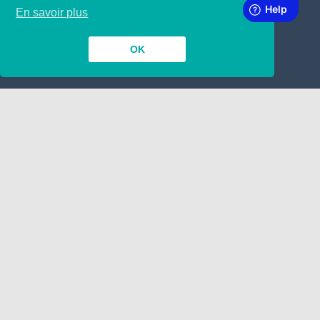
SUBSCRIBE TO OUR NEWSLETTER
En savoir plus
OK
INSIDE
TOGETHER
Contact
Dépôt de Manuscrit
Nous engageons !
Google
LINKING
ABOUT
A propos