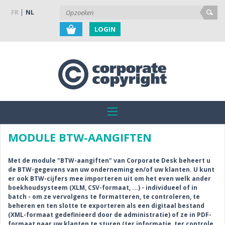
FR
NL
LOGIN
MODULE BTW-AANGIFTEN
Met de module "BTW-aangiften" van Corporate Desk beheert u
de BTW-gegevens van uw onderneming en/of uw klanten. U kunt
er ook BTW-cijfers mee importeren uit om het even welk ander
boekhoudsysteem (XLM, CSV-formaat, ...) - individueel of in
batch - om ze vervolgens te formatteren, te controleren, te
beheren en ten slotte te exporteren als een digitaal bestand
(XML-formaat gedefinieerd door de administratie) of ze in PDF-
formaat naar uw klanten te sturen (ter informatie, ter controle