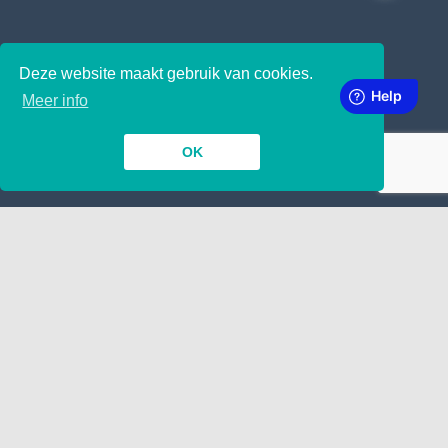
Deze website maakt gebruik van cookies.
SUBSCRIBE TO OUR NEWSLETTER
Meer info
OK
INSIDE
TOGETHER
Contact
Manuscript indienen
Wij nemen aan !
Google
LINKING
ABOUT
Over ons