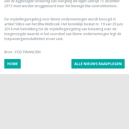
van de bijgevoegde verklaring van overgang die tegen uiterlijk 15 december
2015 moet worden teruggestuurd naar het bevoegd btw-controlekantoor.
De vrijstellingsregeling voor kleine ondernemingen wordt beoogd in
artikel 56bis van het Btw-Wetboek. Het koninklijk besluit nr. 19 van 29 juni
2014 met betrekking tot de vrijstellingsregeling van belasting over de
toegevoegde waarde in het voordeel van kleine ondernemingen legt de
toepassingsmodaliteiten ervan vast.
Bron : FOD FINANCIEN
HOME
ALLE NIEUWS RAADPLEGEN