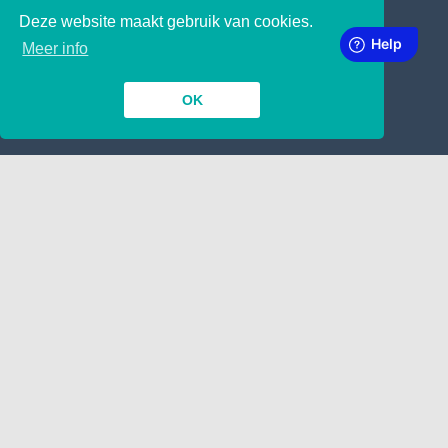
Deze website maakt gebruik van cookies.
SUBSCRIBE TO OUR NEWSLETTER
Meer info
OK
INSIDE
TOGETHER
Contact
Manuscript indienen
Wij nemen aan !
Google
LINKING
ABOUT
Over ons