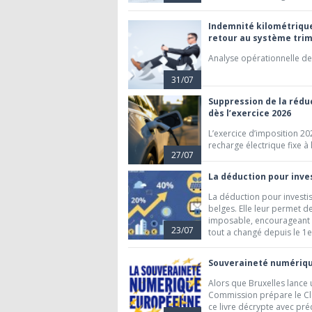
Indemnité kilométrique
retour au système trim
Analyse opérationnelle d
31/07
Suppression de la réduc
dès l’exercice 2026
L’exercice d’imposition 20
recharge électrique fixe à
27/07
La déduction pour inves
La déduction pour investis
belges. Elle leur permet d
imposable, encourageant ai
23/07
tout a changé depuis le 1e
Souveraineté numérique
Alors que Bruxelles lance
Commission prépare le Clou
ce livre décrypte avec préc