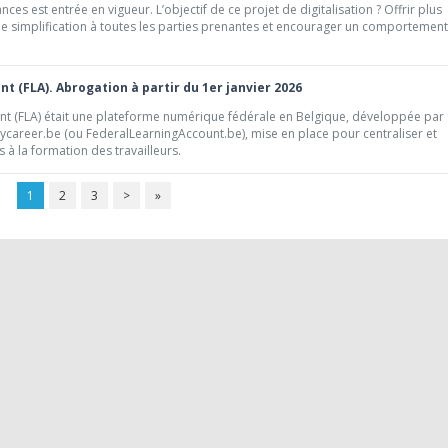
ances est entrée en vigueur. L’objectif de ce projet de digitalisation ? Offrir plus
et de simplification à toutes les parties prenantes et encourager un comportement
t (FLA). Abrogation à partir du 1er janvier 2026
nt (FLA) était une plateforme numérique fédérale en Belgique, développée par
mycareer.be (ou FederalLearningAccount.be), mise en place pour centraliser et
ls à la formation des travailleurs.
1
2
3
>
»