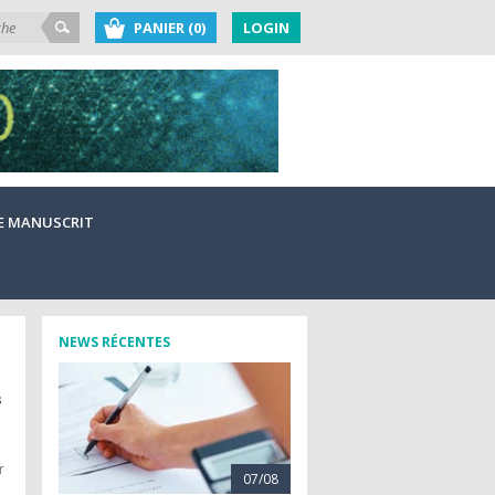
PANIER (0)
LOGIN
E MANUSCRIT
NEWS RÉCENTES
s
r
07/08