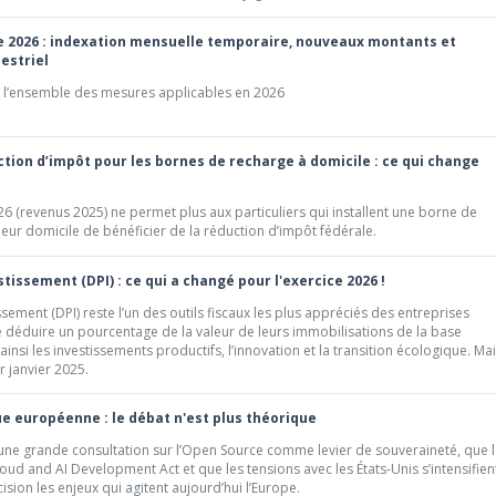
 2026 : indexation mensuelle temporaire, nouveaux montants et
estriel
e l’ensemble des mesures applicables en 2026
tion d’impôt pour les bornes de recharge à domicile : ce qui change
26 (revenus 2025) ne permet plus aux particuliers qui installent une borne de
 leur domicile de bénéficier de la réduction d’impôt fédérale.
tissement (DPI) : ce qui a changé pour l'exercice 2026 !
sement (DPI) reste l’un des outils fiscaux les plus appréciés des entreprises
e déduire un pourcentage de la valeur de leurs immobilisations de la base
nsi les investissements productifs, l’innovation et la transition écologique. Ma
r janvier 2025.
 européenne : le débat n'est plus théorique
 une grande consultation sur l’Open Source comme levier de souveraineté, que 
d and AI Development Act et que les tensions avec les États-Unis s’intensifien
ision les enjeux qui agitent aujourd’hui l’Europe.