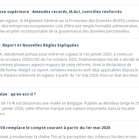
sse supérieure : Amendes records, IA Act, contrôles renforcés
 en vigueur, le Règlement Général sur la Protection des Données (RGPD) contin
des entreprises européennes. Loin d’être une simple formalité administrative, 
me un pilier incontournable de la gouvernance des données personnelles.
: Report et Nouvelles Règles Expliquées
, initialement prévue pour entrer en vigueur le 1er janvier 2025, a connu un
la circulaire 2025/C/62 du 1er octobre 2025, l’Administration fiscale a décidé d
erminée plusieurs aspects majeurs de cette réforme, dont la déclaration de
lle forme. Malgré ce report, certaines mesures sont déjà applicables depuis le
e d’autres entreront en vigueur à partir du 1er mai 2026. Voici un état des lieux
lue : qu'en est-il ?
s de 10 % est désormais une réalité en Belgique. Publiée au Moniteur belge le 2
er janvier 2026, cette réforme marque une rupture importante dans la fiscalité
ers.
VA remplace le compte courant à partir du 1er mai 2026
 visant à moderniser la chaîne TVA et la perception des créances fiscales et non