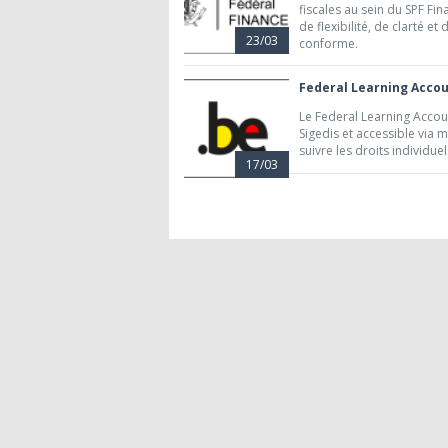
fiscales au sein du SPF Fin
de flexibilité, de clarté 
23/03
conforme.
Federal Learning Accoun
Le Federal Learning Accou
Sigedis et accessible via 
suivre les droits individue
17/03