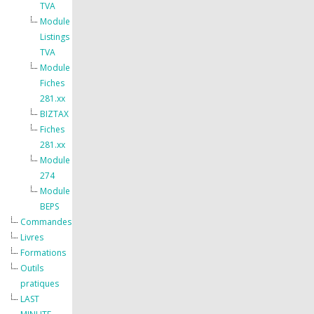
TVA
Module
Listings
TVA
Module
Fiches
281.xx
BIZTAX
Fiches
281.xx
Module
274
Module
BEPS
Commandes
Livres
Formations
Outils
pratiques
LAST