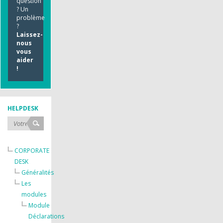
question
? Un
problème
?
Laissez-
nous
vous
aider
!
HELPDESK
CORPORATE
DESK
Généralités
Les
modules
Module
Déclarations