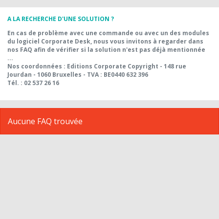
A LA RECHERCHE D'UNE SOLUTION ?
En cas de problème avec une commande ou avec un des modules
du logiciel Corporate Desk, nous vous invitons à regarder dans
nos FAQ afin de vérifier si la solution n'est pas déjà mentionnée
...
Nos coordonnées : Editions Corporate Copyright - 148 rue
Jourdan - 1060 Bruxelles - TVA : BE0440 632 396
Tél. : 02 537 26 16
Aucune FAQ trouvée