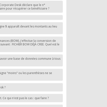
 Corporate Desk déclare que le n°
aire pour récupérer ce bénéficiaire ?
gne $ apparaît devant les montants au lieu
 Finances (BOW), j'effectue la conversion de
 suivant : FICHIER BOW DÉJÀ CREE. Quel est le
is avoir une base de données commune à tous
 signe "moins" ou les parenthèses ne se
sk ?
Ce qui n'est pas le cas : que faire ?