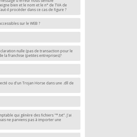
e message d'erreur nous semble
seigne bien et le nom et le n° de TVA de
faut-il procéder dans ce cas de figure ?
accessibles sur le WEB ?
laration nulle (pas de transaction pour le
 de la franchise (petites entreprises)?
infecté ou d'un Trojan Horse dans une .dll de
table qui génère des fichiers "*.txt". J'ai
ais ne parviens pas à importer une