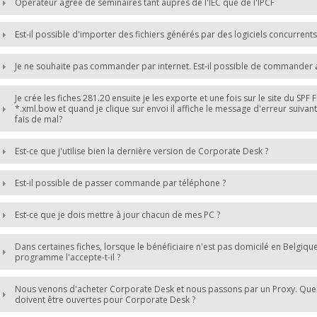
Opérateur agréé de séminaires tant auprès de l'IEC que de l'IPCF
Est-il possible d'importer des fichiers générés par des logiciels concurrents
Je ne souhaite pas commander par internet. Est-il possible de commander 
Je crée les fiches 281.20 ensuite je les exporte et une fois sur le site du SPF 
*.xml.bow et quand je clique sur envoi il affiche le message d'erreur suivan
fais de mal?
Est-ce que j'utilise bien la dernière version de Corporate Desk ?
Est-il possible de passer commande par téléphone ?
Est-ce que je dois mettre à jour chacun de mes PC ?
Dans certaines fiches, lorsque le bénéficiaire n'est pas domicilé en Belgiqu
programme l'accepte-t-il ?
Nous venons d'acheter Corporate Desk et nous passons par un Proxy. Quelle
doivent être ouvertes pour Corporate Desk ?