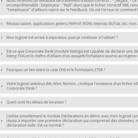
Nous recevons un feedback de traitement d'envoi correctif : *_négatif_* L
incompréhensible : Employeur : "Null" alors que le fichier correctif XML ren
"l'employeur" d'ailleurs repris sur le Feedback. Où est l'erreur et comment 
Réseau saturé, applications gelées, FinProf, BOW, Intervat, BizTax, etc. non 
Mon logiciel est arrivé à expiration, puis-je continuer à l'utiliser ?
Est-ce que Corporate Desk (module listings) est capable de déclarer une déc
listing TVA) et le chiffre d'affaire d'un assujetti forfaitaire soumis au régime
Pourquoi un lien entre la case 006 et le formulaire 275R ?
Votre logiciel antivirus (Mc Afee, Norton...) indique l'existence d'un fichier 
Corporate Desk ?
Quels sont les délais de livraison ?
J'utilise actuellement le module Déclarations en démo avec mon logiciel comp
réussi à importer une première déclaration qui comprenait des données, m
déclaration nulle. Est-ce normal ?