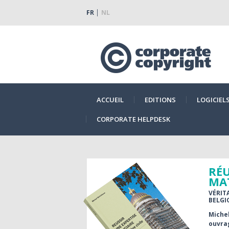
FR
NL
ACCUEIL
EDITIONS
LOGICIEL
CORPORATE HELPDESK
RÉU
MAT
VÉRIT
BELGI
Michel
ouvra