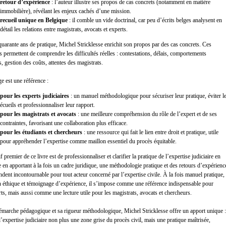
retour d’expérience
: l’auteur illustre ses propos de cas concrets (notamment en matière
immobilière), révélant les enjeux cachés d’une mission.
recueil unique en Belgique
: il comble un vide doctrinal, car peu d’écrits belges analysent en
détail les relations entre magistrats, avocats et experts.
quarante ans de pratique, Michel Stricklesse enrichit son propos par des cas concrets. Ces
 permettent de comprendre les difficultés réelles : contestations, délais, comportements
es, gestion des coûts, attentes des magistrats.
e est une référence :
pour les experts judiciaires
: un manuel méthodologique pour sécuriser leur pratique, éviter l
écueils et professionnaliser leur rapport.
pour les magistrats et avocats
: une meilleure compréhension du rôle de l’expert et de ses
contraintes, favorisant une collaboration plus efficace.
pour les étudiants et chercheurs
: une ressource qui fait le lien entre droit et pratique, utile
pour appréhender l’expertise comme maillon essentiel du procès équitable.
f premier de ce livre est de professionnaliser et clarifier la pratique de l’expertise judiciaire en
 en apportant à la fois un cadre juridique, une méthodologie pratique et des retours d’expérienc
endent incontournable pour tout acteur concerné par l’expertise civile. À la fois manuel pratique,
n éthique et témoignage d’expérience, il s’impose comme une référence indispensable pour
rts, mais aussi comme une lecture utile pour les magistrats, avocats et chercheurs.
émarche pédagogique et sa rigueur méthodologique, Michel Stricklesse offre un apport unique :
 l’expertise judiciaire non plus une zone grise du procès civil, mais une pratique maîtrisée,