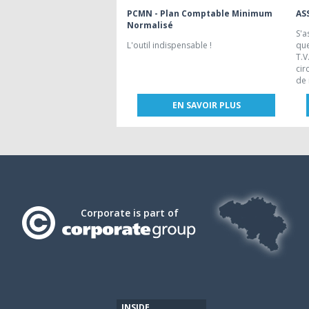
PCMN - Plan Comptable Minimum
AS
Normalisé
S'a
L'outil indispensable !
que
T.V
cir
de
EN SAVOIR PLUS
Corporate is part of
INSIDE