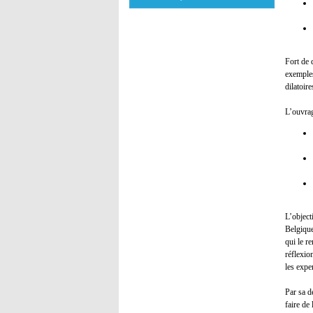
Fort de 
exemples
dilatoir
L’ouvrag
L’objecti
Belgique
qui le r
réflexio
les expe
Par sa d
faire de