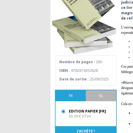
judici
ce liv
magist
de réf
L’ouvrag
expertale
Nombre de pages :
280
Ces part
ISBN :
9782874353628
bibliogra
Date de sortie :
25/09/2025
«
Réussir
désignat
égalemen
FR
NL
Cela en 
EDITION PAPIER [FR]
65,09 € HTVA