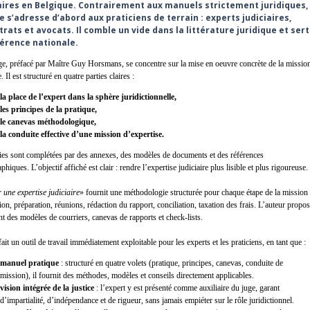
aires en Belgique. Contrairement aux manuels strictement juridiques,
re s’adresse d’abord aux praticiens de terrain : experts judiciaires,
rats et avocats. Il comble un vide dans la littérature juridique et sert
érence nationale.
e, préfacé par Maître Guy Horsmans, se concentre sur la mise en oeuvre concrète de la missio
. Il est structuré en quatre parties claires :
la place de l’expert dans la sphère juridictionnelle,
les principes de la pratique,
le canevas méthodologique,
la conduite effective d’une mission d’expertise.
ies sont complétées par des annexes, des modèles de documents et des références
phiques. L’objectif affiché est clair : rendre l’expertise judiciaire plus lisible et plus rigoureuse.
 une expertise judiciaire
» fournit une méthodologie structurée pour chaque étape de la mission 
ion, préparation, réunions, rédaction du rapport, conciliation, taxation des frais. L’auteur propo
t des modèles de courriers, canevas de rapports et check-lists.
fait un outil de travail immédiatement exploitable pour les experts et les praticiens, en tant que :
manuel pratique
: structuré en quatre volets (pratique, principes, canevas, conduite de
mission), il fournit des méthodes, modèles et conseils directement applicables.
vision intégrée de la justice
: l’expert y est présenté comme auxiliaire du juge, garant
d’impartialité, d’indépendance et de rigueur, sans jamais empiéter sur le rôle juridictionnel.