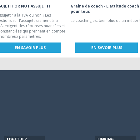
SUJETTI OR NOT ASSUJETTI
Graine de coach - L'attitude coach
pour tous
ssujettir à la TVA ou non ? Les
stions sur l'assujettissement à la
Le coaching est bien plus qu'un métier 
.A. exigent des réponses nuancées et
constanciées qui prennent en compte
 nombreux paramètres.
EN SAVOIR PLUS
EN SAVOIR PLUS
TOGETHER
LINKING