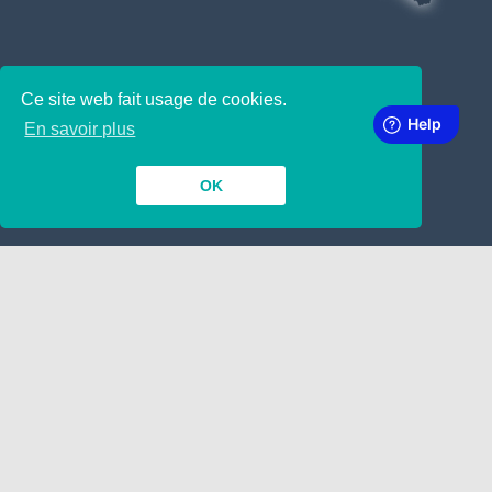
SUBSCRIBE TO OUR NEWSLETTER
Ce site web fait usage de cookies.
En savoir plus
OK
INSIDE
TOGETHER
Contact
Dépôt de Manuscrit
Nous engageons !
Google
LINKING
ABOUT
A propos