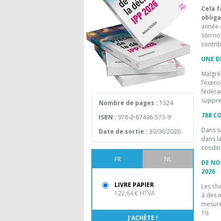
Cela f
obliga
année e
son no
contrib
UNE D
Malgré 
l’exerc
fédérau
suppre
Nombre de pages :
1324
788 C
ISBN :
978-2-87496-573-9
Dans s
Date de sortie :
30/06/2026
dans la
conditi
FR
NL
DE NO
2026
LIVRE PAPIER
Les ch
122,64 € HTVA
à des m
mesures
19.