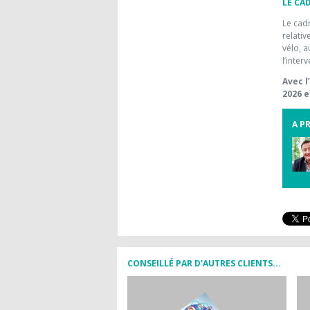
LE CAD
Le cadr
relativ
vélo, a
l’inte
Avec l
2026 e
A P
CONSEILLÉ PAR D'AUTRES CLIENTS...