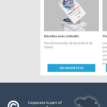
Décollez avec LinkedIn
TV
Plus de Notoriété, de Sincérité et de
Les
Clients
pre
son
cer
exe
d'a
EN SAVOIR PLUS
Corporate is part of