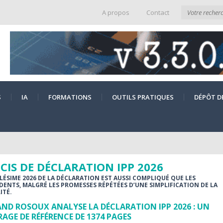
A propos
Contact
S
IA
FORMATIONS
OUTILS PRATIQUES
DÉPÔT D
CIS DE DÉCLARATION IPP 2026
LLÉSIME 2026 DE LA DÉCLARATION EST AUSSI COMPLIQUÉ QUE LES
DENTS, MALGRÉ LES PROMESSES RÉPÉTÉES D’UNE SIMPLIFICATION DE LA
ITÉ.
ND ROSOUX ANALYSE LA DÉCLARATION IPP 2026 : UN
AGE DE RÉFÉRENCE DE 1374 PAGES