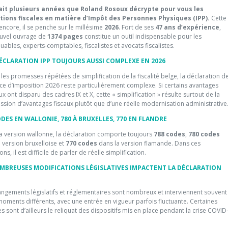
ait plusieurs années que Roland Rosoux décrypte pour vous les
tions fiscales en matière d’Impôt des Personnes Physiques (IPP).
Cette
ncore, il se penche sur le millésime
2026
. Fort de ses
47 ans d’expérience
,
uvel ouvrage de
1374 pages
constitue un outil indispensable pour les
uables, experts-comptables, fiscalistes et avocats fiscalistes.
ÉCLARATION IPP TOUJOURS AUSSI COMPLEXE EN 2026
les promesses répétées de simplification de la fiscalité belge, la déclaration d
ice d’imposition 2026 reste particulièrement complexe. Si certains avantages
x ont disparu des cadres IX et X, cette « simplification » résulte surtout de la
ssion d’avantages fiscaux plutôt que d’une réelle modernisation administrative
ODES EN WALLONIE, 780 À BRUXELLES, 770 EN FLANDRE
a version wallonne, la déclaration comporte toujours
788 codes
,
780 codes
 version bruxelloise et
770 codes
dans la version flamande. Dans ces
ons, il est difficile de parler de réelle simplification.
MBREUSES MODIFICATIONS LÉGISLATIVES IMPACTENT LA DÉCLARATION
angements législatifs et réglementaires sont nombreux et interviennent souvent
oments différents, avec une entrée en vigueur parfois fluctuante. Certaines
 sont d’ailleurs le reliquat des dispositifs mis en place pendant la crise COVID