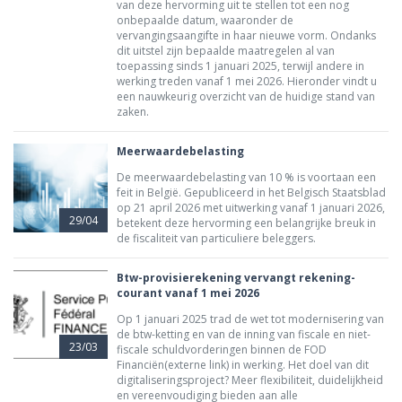
van deze hervorming uit te stellen tot een nog
onbepaalde datum, waaronder de
vervangingsaangifte in haar nieuwe vorm. Ondanks
dit uitstel zijn bepaalde maatregelen al van
toepassing sinds 1 januari 2025, terwijl andere in
werking treden vanaf 1 mei 2026. Hieronder vindt u
een nauwkeurig overzicht van de huidige stand van
zaken.
Meerwaardebelasting
De meerwaardebelasting van 10 % is voortaan een
feit in België. Gepubliceerd in het Belgisch Staatsblad
op 21 april 2026 met uitwerking vanaf 1 januari 2026,
29/04
betekent deze hervorming een belangrijke breuk in
de fiscaliteit van particuliere beleggers.
Btw-provisierekening vervangt rekening-
courant vanaf 1 mei 2026
Op 1 januari 2025 trad de wet tot modernisering van
de btw-ketting en van de inning van fiscale en niet-
23/03
fiscale schuldvorderingen binnen de FOD
Financiën(externe link) in werking. Het doel van dit
digitaliseringsproject? Meer flexibiliteit, duidelijkheid
en vereenvoudiging bieden aan alle