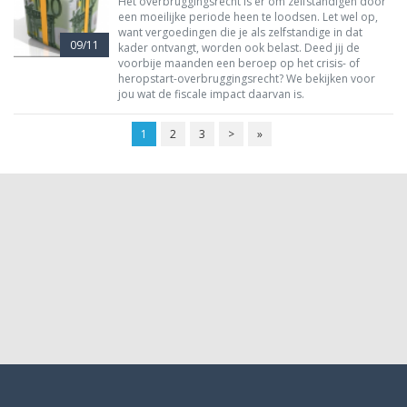
Het overbruggingsrecht is er om zelfstandigen door
een moeilijke periode heen te loodsen. Let wel op,
want vergoedingen die je als zelfstandige in dat
09/11
kader ontvangt, worden ook belast. Deed jij de
voorbije maanden een beroep op het crisis- of
heropstart-overbruggingsrecht? We bekijken voor
jou wat de fiscale impact daarvan is.
1
2
3
>
»