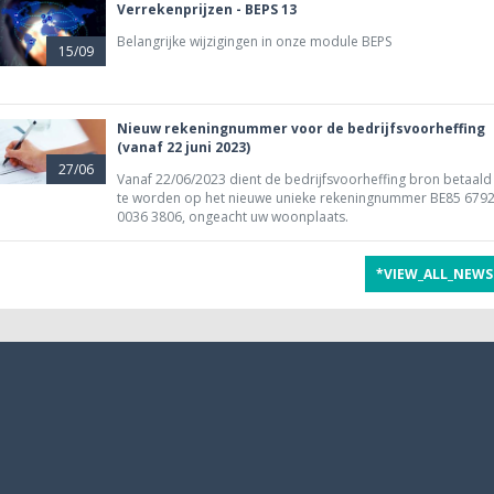
Verrekenprijzen - BEPS 13
Belangrijke wijzigingen in onze module BEPS
15/09
Nieuw rekeningnummer voor de bedrijfsvoorheffing
(vanaf 22 juni 2023)
27/06
Vanaf 22/06/2023 dient de bedrijfsvoorheffing bron betaald
te worden op het nieuwe unieke rekeningnummer BE85 679
0036 3806, ongeacht uw woonplaats.
*VIEW_ALL_NEWS