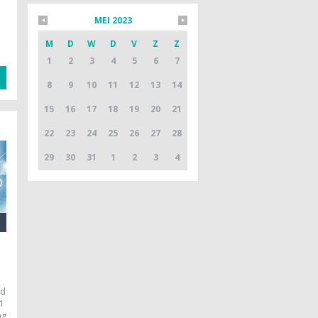
MEI 2023
M
D
W
D
V
Z
Z
1
2
3
4
5
6
7
8
9
10
11
12
13
14
15
16
17
18
19
20
21
22
23
24
25
26
27
28
29
30
31
1
2
3
4
ad
 1
ng