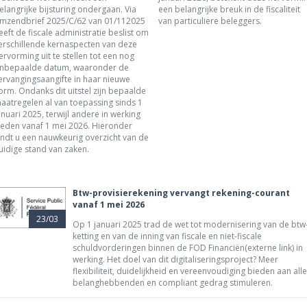
elangrijke bijsturing ondergaan. Via
een belangrijke breuk in de fiscaliteit
mzendbrief 2025/C/62 van 01/112025
van particuliere beleggers.
eeft de fiscale administratie beslist om
erschillende kernaspecten van deze
ervorming uit te stellen tot een nog
nbepaalde datum, waaronder de
ervangingsaangifte in haar nieuwe
orm. Ondanks dit uitstel zijn bepaalde
aatregelen al van toepassing sinds 1
anuari 2025, terwijl andere in werking
reden vanaf 1 mei 2026. Hieronder
indt u een nauwkeurig overzicht van de
uidige stand van zaken.
Btw-provisierekening vervangt rekening-courant
vanaf 1 mei 2026
23/03
Op 1 januari 2025 trad de wet tot modernisering van de btw
ketting en van de inning van fiscale en niet-fiscale
schuldvorderingen binnen de FOD Financiën(externe link) in
werking. Het doel van dit digitaliseringsproject? Meer
flexibiliteit, duidelijkheid en vereenvoudiging bieden aan alle
belanghebbenden en compliant gedrag stimuleren.