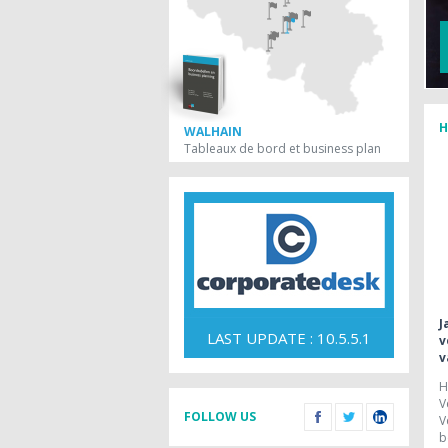
 & Advocaten
H
WALHAIN
Tableaux de bord et business plan
J
LAST UPDATE : 10.5.5.1
v
v
H
V
FOLLOW US
V
b