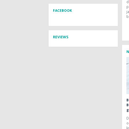
d
p
FACEBOOK
j
b
REVIEWS
N
B
B
g
D
o
k