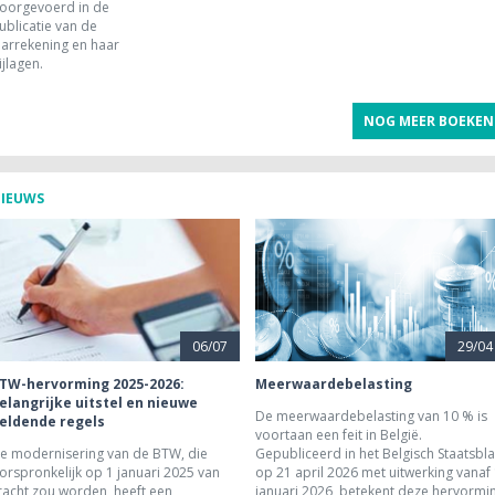
oorgevoerd in de
ublicatie van de
aarrekening en haar
ijlagen.
NOG MEER BOEKEN
IEUWS
06/07
29/04
TW-hervorming 2025-2026:
Meerwaardebelasting
elangrijke uitstel en nieuwe
De meerwaardebelasting van 10 % is
eldende regels
voortaan een feit in België.
e modernisering van de BTW, die
Gepubliceerd in het Belgisch Staatsbl
orspronkelijk op 1 januari 2025 van
op 21 april 2026 met uitwerking vanaf
racht zou worden, heeft een
januari 2026, betekent deze hervormi