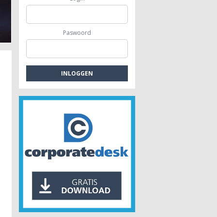
Herstructurering van vennootschappen
Paswoord