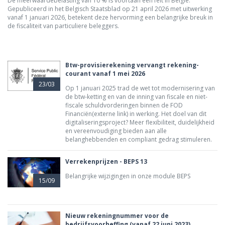
De meerwaardebelasting van 10 % is voortaan een feit in België.
Gepubliceerd in het Belgisch Staatsblad op 21 april 2026 met uitwerking
vanaf 1 januari 2026, betekent deze hervorming een belangrijke breuk in
de fiscaliteit van particuliere beleggers.
Btw-provisierekening vervangt rekening-
courant vanaf 1 mei 2026
23/03
Op 1 januari 2025 trad de wet tot modernisering van
de btw-ketting en van de inning van fiscale en niet-
fiscale schuldvorderingen binnen de FOD
Financiën(externe link) in werking. Het doel van dit
digitaliseringsproject? Meer flexibiliteit, duidelijkheid
en vereenvoudiging bieden aan alle
belanghebbenden en compliant gedrag stimuleren.
Verrekenprijzen - BEPS 13
Belangrijke wijzigingen in onze module BEPS
15/09
Nieuw rekeningnummer voor de
bedrijfsvoorheffing (vanaf 22 juni 2023)