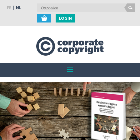
FR
NL
LOGIN