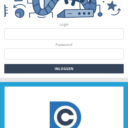
Login
Paswoord