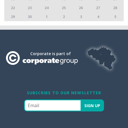
22
23
24
25
26
27
28
29
30
1
2
3
4
5
Corporate is part of
SUBSCRIBE TO OUR NEWSLETTER