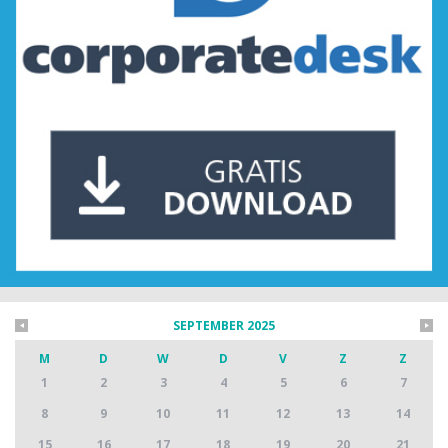
SEPTEMBER 2025
M
D
W
D
V
Z
Z
1
2
3
4
5
6
7
8
9
10
11
12
13
14
15
16
17
18
19
20
21