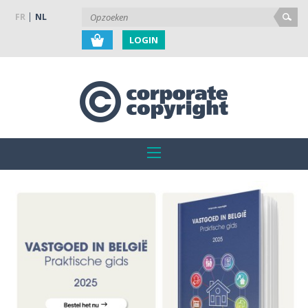
FR
NL
LOGIN