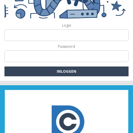
Login
Paswoord