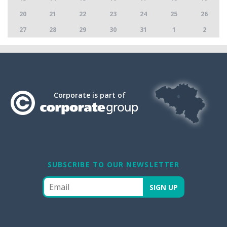
20
21
22
23
24
25
26
27
28
29
30
31
1
2
Corporate is part of
SUBSCRIBE TO OUR NEWSLETTER