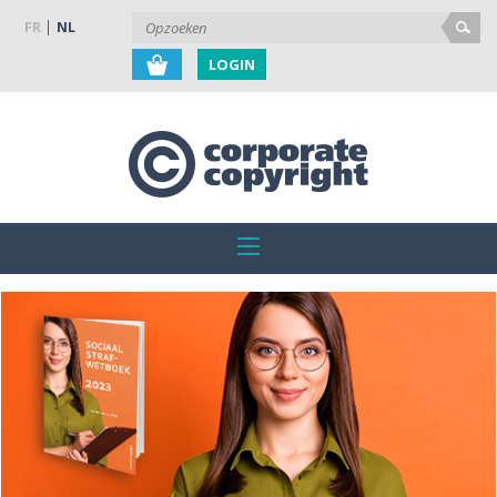
FR
NL
LOGIN