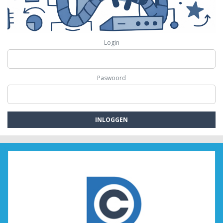
Login
Paswoord