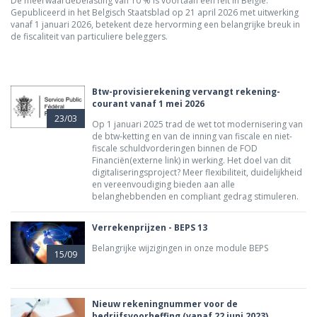
De meerwaardebelasting van 10 % is voortaan een feit in België.
Gepubliceerd in het Belgisch Staatsblad op 21 april 2026 met uitwerking
vanaf 1 januari 2026, betekent deze hervorming een belangrijke breuk in
de fiscaliteit van particuliere beleggers.
Btw-provisierekening vervangt rekening-
courant vanaf 1 mei 2026
23/03
Op 1 januari 2025 trad de wet tot modernisering van
de btw-ketting en van de inning van fiscale en niet-
fiscale schuldvorderingen binnen de FOD
Financiën(externe link) in werking. Het doel van dit
digitaliseringsproject? Meer flexibiliteit, duidelijkheid
en vereenvoudiging bieden aan alle
belanghebbenden en compliant gedrag stimuleren.
Verrekenprijzen - BEPS 13
Belangrijke wijzigingen in onze module BEPS
15/09
Nieuw rekeningnummer voor de
bedrijfsvoorheffing (vanaf 22 juni 2023)